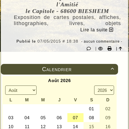
l'Amitié
le Capitole - 68600 BIESHEIM
Exposition de cartes postales, affiches,
lithographies, livres, objets
divers (montres, puzzles, calendriers, ...)
Lire la suite
Salle de l’Amitié ; le Capitole - 68600 Biesheim.
Entrée libre et gratuite : mardi et vendredi de
Publié le
07/05/2015 # 18:38
- aucun commentaire -
16h à 19h
|
|
mercredi de 10h à 12h et de 16h à 18h samedi
de 10h à 12h
Pour tous renseignements : 03-89-72-01-55
Calendrier
