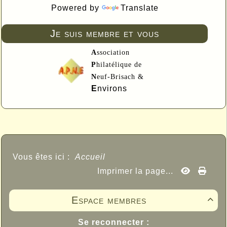
Powered by
Translate
Je suis membre et vous
A
ssociation
P
hilatélique de
N
euf-Brisach &
E
nvirons
Vous êtes ici :
Accueil
Imprimer la page...
Espace membres

Se reconnecter :