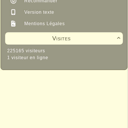
Recommander
Version texte
Mentions Légales
Visites

225165 visiteurs
1 visiteur en ligne
Propulsé par GuppY
© 2004-2024
Sous Licence Libre
CeCILL
Skins Papinou GuppY 6
Licence Libre CeCILL